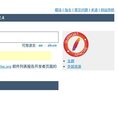
模块
|
指令
|
常见问题
|
术语
|
网站导航
.4
可用语言:
en
|
zh-cn
主题
he.org
邮件列表报告开发者页面的
外部资源