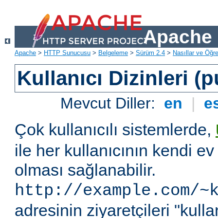
Apache 
Apache
>
HTTP Sunucusu
>
Belgeleme
>
Sürüm 2.4
>
Nasıllar ve Öğret
Kullanıcı Dizinleri (
Mevcut Diller:
en
|
e
Çok kullanıcılı sistemlerde,
ile her kullanıcının kendi ev 
olması sağlanabilir.
http://example.com/~
adresinin ziyaretçileri "kullan