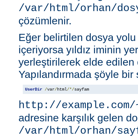
/var/html/orhan/dos
çözümlenir.
Eğer belirtilen dosya yolu b
içeriyorsa yıldız iminin ye
yerleştirilerek elde edilen 
Yapılandırmada şöyle bir s
UserDir
/
var
/
html
/*/
sayfam
http://example.com/
adresine karşılık gelen d
/var/html/orhan/say