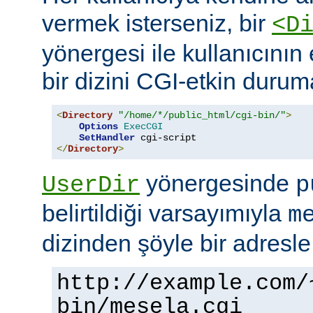
vermek isterseniz, bir
<D
yönergesi ile kullanıcının 
bir dizini CGI-etkin duruma
<
Directory
"/home/*/public_html/cgi-bin/"
>
Options
ExecCGI
SetHandler
</
Directory
>
yönergesinde
UserDir
p
belirtildiği varsayımıyla
m
dizinden şöyle bir adresle
http://example.com/
bin/mesela.cgi