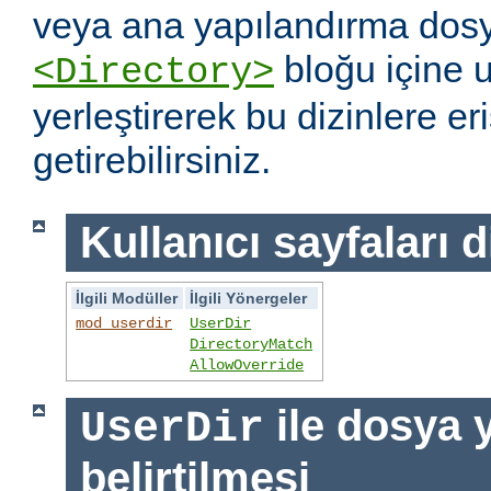
veya ana yapılandırma dosy
bloğu içine 
<Directory>
yerleştirerek bu dizinlere er
getirebilirsiniz.
Kullanıcı sayfaları d
İlgili Modüller
İlgili Yönergeler
mod_userdir
UserDir
DirectoryMatch
AllowOverride
ile dosya 
UserDir
belirtilmesi