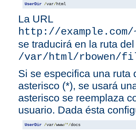
UserDir
/
var
/
html
La URL
http://example.com/
se traducirá en la ruta del
/var/html/rbowen/fi
Si se especifica una ruta
asterisco (*), se usará una
asterisco se reemplaza c
usuario. Dada ésta config
UserDir
/
var
/
www
/*/
docs