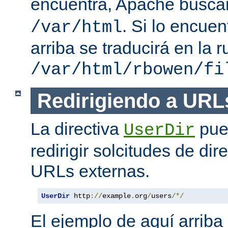
encuentra, Apache busc
. Si lo encue
/var/html
arriba se traducirá en la r
/var/html/rbowen/fi
Redirigiendo a URL
La directiva
pue
UserDir
redirigir solcitudes de dir
URLs externas.
UserDir
 http
://
example
.
org
/
users
/*/
El ejemplo de aquí arriba 