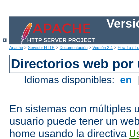
Versi
Apache
>
Servidor HTTP
>
Documentación
>
Versión 2.4
>
How-To / Tu
Directorios web por
Idiomas disponibles:
en
En sistemas con múltiples 
usuario puede tener un webs
home usando la directiva
U