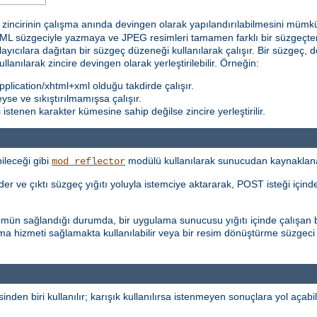
incirinin çalışma anında devingen olarak yapılandırılabilmesini mümkün k
 süzgeciyle yazmaya ve JPEG resimleri tamamen farklı bir süzgeçten 
ğlayıcılara dağıtan bir süzgeç düzeneği kullanılarak çalışır. Bir süzgeç, d
kullanılarak zincire devingen olarak yerleştirilebilir. Örneğin:
plication/xhtml+xml olduğu takdirde çalışır.
teyse ve sıkıştırılmamışsa çalışır.
stenen karakter kümesine sahip değilse zincire yerleştirilir.
ileceği gibi
modülü kullanılarak sunucudan kaynaklanan i
mod_reflector
r ve çıktı süzgeç yığıtı yoluyla istemciye aktararak, POST isteği içinde 
şümün sağlandığı durumda, bir uygulama sunucusu yığıtı içinde çalışan b
ma hizmeti sağlamakta kullanılabilir veya bir resim dönüştürme süzgeci
inden biri kullanılır; karışık kullanılırsa istenmeyen sonuçlara yol açabili