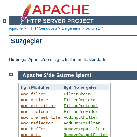
Apache
>
HTTP Sunucusu
>
Belgeleme
>
Sürüm 2.4
Süzgeçler
Bu belge, Apache’de süzgeç kullanımı hakkındadır.
Apache 2’de Süzme İşlemi
İlgili Modüller
İlgili Yönergeler
mod_filter
FilterChain
mod_deflate
FilterDeclare
mod_ext_filter
FilterProtocol
mod_include
FilterProvider
mod_charset_lite
AddInputFilter
mod_reflector
AddOutputFilter
mod_buffer
RemoveInputFilter
mod_data
RemoveOutputFilter