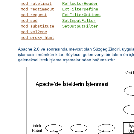
mod_ratelimit
ReflectorHeader
mod_reqtimeout
ExtFilterDefine
mod_request
ExtFilterOptions
mod_sed
SetInputFilter
mod_substitute
SetOutputFilter
mod_xml2enc
mod_proxy_html
Apache 2.0 ve sonrasında mevcut olan Süzgeç Zinciri, uygulam
işlemesini mümkün kılar. Böylece, gelen veriyi bir takım ön işl
geleneksel istek işleme aşamalarından bağımsızdır.