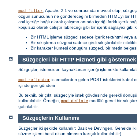
, Apache 2.1 ve sonrasında mevcut olup, süzgeç z
mod_filter
özgün sunucunun ne göndereceğini bilmeden HTML’yi bir HTML
asıl içeriğe bağlı olarak çalışma anında içeriği farklı içerik sa
koşulsuz olarak çalıştırılabileceği gibi bir içerik sağlayıcı gibi 
Bir HTML işleme süzgeci sadece içerik text/html veya ap
Bir sıkıştırma süzgeci sadece girdi sıkıştırılabilir nitelik
Bir karakter kümesi dönüşüm süzgeci, bir metin belgesi i
Süzgeçleri bir HTTP Hizmeti gibi göstermek
Süzgeçler, istemciden kaynaklanan içeriği işlemekte kullanılab
istemcilerden gelen POST isteklerini kabul ede
mod_reflector
içinde geri gönderir.
Bu teknik, bir çıktı süzgeciyle istek gövdesinde gerekli dönü
kullanılabilir. Örneğin,
modülü genel bir sıkıştır
mod_deflate
getirilebilir.
Süzgeçlerin Kullanımı
Süzgeçler iki şekilde kullanılır: Basit ve Devingen. Genelde ikis
süzme işlemi basit olsun olmasın karışık kullanılabilir).