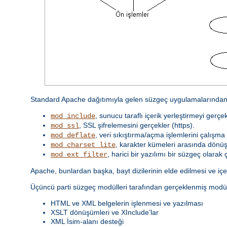
Standard Apache dağıtımıyla gelen süzgeç uygulamalarından 
, sunucu taraflı içerik yerleştirmeyi gerçek
mod_include
, SSL şifrelemesini gerçekler (https).
mod_ssl
, veri sıkıştırma/açma işlemlerini çalışma 
mod_deflate
, karakter kümeleri arasında dönüş
mod_charset_lite
, harici bir yazılımı bir süzgeç olarak ça
mod_ext_filter
Apache, bunlardan başka, bayt dizilerinin elde edilmesi ve içeri
Üçüncü parti süzgeç modülleri tarafından gerçeklenmiş modül
HTML ve XML belgelerin işlenmesi ve yazılması
XSLT dönüşümleri ve XInclude’lar
XML İsim-alanı desteği