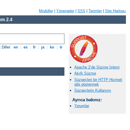
Modüller
|
Yönergeler
|
SSS
|
Terimler
|
Site Haritası
m 2.4
 Diller:
en
|
es
|
fr
|
ja
|
ko
|
tr
Apache 2’de Süzme İşlemi
Akıllı Süzme
Süzgeçleri bir HTTP Hizmeti
gibi göstermek
Süzgeçlerin Kullanımı
Ayrıca bakınız:
Yorumlar