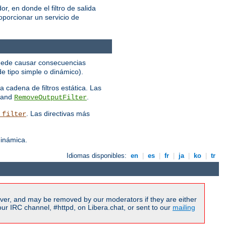
r, en donde el filtro de salida
porcionar un servicio de
puede causar consecuencias
e tipo simple o dinámico).
a cadena de filtros estática. Las
 and
.
RemoveOutputFilter
. Las directivas más
_filter
dinámica.
Idiomas disponibles:
en
|
es
|
fr
|
ja
|
ko
|
tr
ver, and may be removed by our moderators if they are either
r IRC channel, #httpd, on Libera.chat, or sent to our
mailing