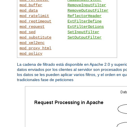
mod_buffer
RemoveInputFilter
mod_data
RemoveOutputFilter
mod_ratelimit
ReflectorHeader
mod_reqtimeout
ExtFilterDefine
mod_request
ExtFilterOptions
mod_sed
SetInputFilter
mod_substitute
SetOutputFilter
mod_xml2enc
mod_proxy_html
mod_policy
La cadena de filtrado está disponible en Apache 2.0 y super
datos enviados por los clientes al servidor son procesados p
los datos se les pueden aplicar varios filtros, y el orden en 
tradicionales fase de peticiones