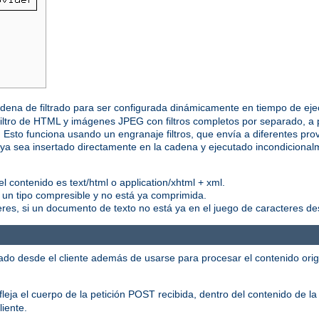
 cadena de filtrado para ser configurada dinámicamente en tiempo de eje
iltro de HTML y imágenes JPEG con filtros completos por separado, a p
n. Esto funciona usando un engranaje filtros, que envía a diferentes p
r, ya sea insertado directamente en la cadena y ejecutado incondicion
l contenido es text/html o application/xhtml + xml.
s un tipo compresible y no está ya comprimida.
teres, si un documento de texto no está ya en el juego de caracteres d
ado desde el cliente además de usarse para procesar el contenido orig
leja el cuerpo de la petición POST recibida, dentro del contenido de la
liente.