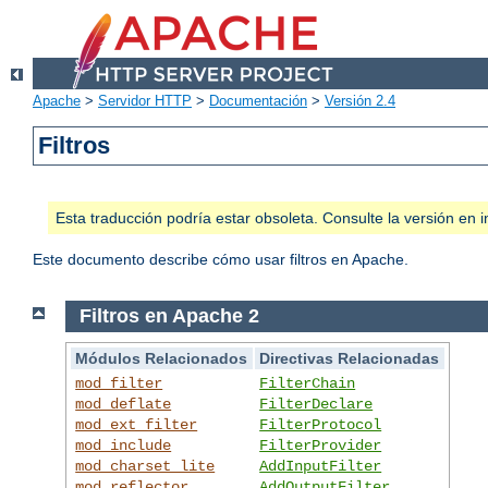
Apache
>
Servidor HTTP
>
Documentación
>
Versión 2.4
Filtros
Esta traducción podría estar obsoleta. Consulte la versión e
Este documento describe cómo usar filtros en Apache.
Filtros en Apache 2
Módulos Relacionados
Directivas Relacionadas
mod_filter
FilterChain
mod_deflate
FilterDeclare
mod_ext_filter
FilterProtocol
mod_include
FilterProvider
mod_charset_lite
AddInputFilter
mod_reflector
AddOutputFilter