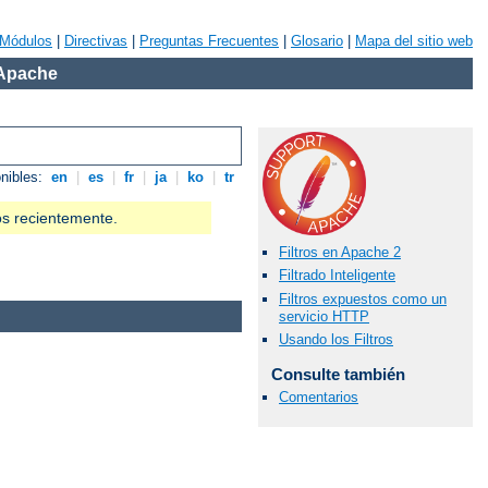
Módulos
|
Directivas
|
Preguntas Frecuentes
|
Glosario
|
Mapa del sitio web
 Apache
onibles:
en
|
es
|
fr
|
ja
|
ko
|
tr
os recientemente.
Filtros en Apache 2
Filtrado Inteligente
Filtros expuestos como un
servicio HTTP
Usando los Filtros
Consulte también
Comentarios