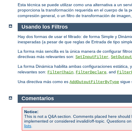
Esta técnica se puede utilizar como una alternativa a un servi
proporciona la transformación requerida en el cuerpo de la p
compresión general, o un filtro de transformación de imagen
Usando los Filtros
Hay dos formas de usar el filtrado: de forma Simple y Diná
inesperadas (a pesar de que reglas de Entrada de tipo simple
La forma más sencilla es la única manera de configurar filtros
directivas más relevantes son:
,
SetInputFilter
SetOutput
La forma Dinámica habilita ambas configuraciones estática, y
relevantes son:
,
, and
FilterChain
FilterDeclare
Filter
Una directiva más como es
sigue 
AddOutputFilterByType
Comentarios
Notice:
This is not a Q&A section. Comments placed here should 
implemented or considered invalid/off-topic. Questions o
lists
.