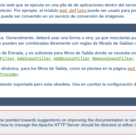
cio web que se ejecuta en una pila de de aplicaciones dentro del servido
etición. Por ejemplo, el módulo
puede ser usado para pro
mod_deflate
, puede ser convertido en un servicio de conversión de imágenes.
mica. Generalmente, deberá usar una forma u otra; ya que mezclarlas 
 pueden ser combinadas libremente con reglas de filtrado de Salidas d
 de Entrada, y es suficiente para filtros de Salida donde se necesita un
,
,
,
,
Filter
AddInputFilter
AddOutputFilter
RemoveInputFilter
 dinámica, para los filtros de Salida, como se plantea en la página
mod
.
Provider
siendo soportada pero esta obsoleta. Usa en cambio la configuración 
be pointed towards suggestions on improving the documentation or ser
n how to manage the Apache HTTP Server should be directed at either ou