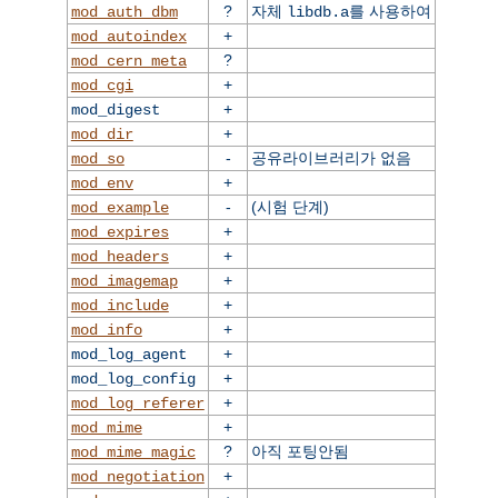
?
자체
를 사용하여
mod_auth_dbm
libdb.a
+
mod_autoindex
?
mod_cern_meta
+
mod_cgi
+
mod_digest
+
mod_dir
-
공유라이브러리가 없음
mod_so
+
mod_env
-
(시험 단계)
mod_example
+
mod_expires
+
mod_headers
+
mod_imagemap
+
mod_include
+
mod_info
+
mod_log_agent
+
mod_log_config
+
mod_log_referer
+
mod_mime
?
아직 포팅안됨
mod_mime_magic
+
mod_negotiation