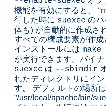
オプシ
--enable-suexec
機能を有効にすると、 "m
行した時に
のバイ
suexec
体も) が自動的に作成さ
すべての構成要素が作成
インストールには
make 
が実行できます。バイナ
は
suexec
--sbindir
れたディレクトリにイン
す。 デフォルトの場所
"/usr/local/apache/bin/