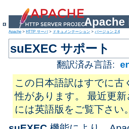
Apach
Apache
>
HTTP サーバ
>
ドキュメンテーション
>
バージョン 2.4
suEXEC サポート
翻訳済み言語:
e
この日本語訳はすでに古
性があります。 最近更
には英語版をご覧下さい
suEXEC
機能により、Apac