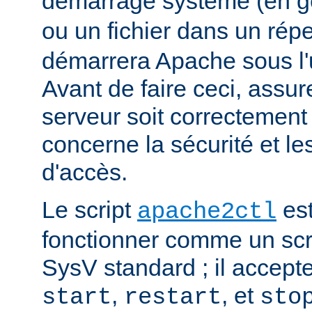
démarrage système (en g
ou un fichier dans un rép
démarrera Apache sous l'ut
Avant de faire ceci, assu
serveur soit correctement
concerne la sécurité et les
d'accès.
Le script
est
apache2ctl
fonctionner comme un scrip
SysV standard ; il accept
,
, et
start
restart
sto