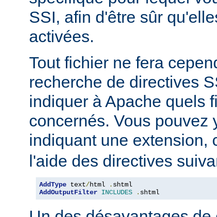
SSI, afin d'être sûr qu'ell
activées.
Tout fichier ne fera cepen
recherche de directives 
indiquer à Apache quels f
concernés. Vous pouvez y
indiquant une extension
l'aide des directives suiva
AddType
 text
/
html 
.
AddOutputFilter
INCLUDES
.
shtml
Un des désavantages de 