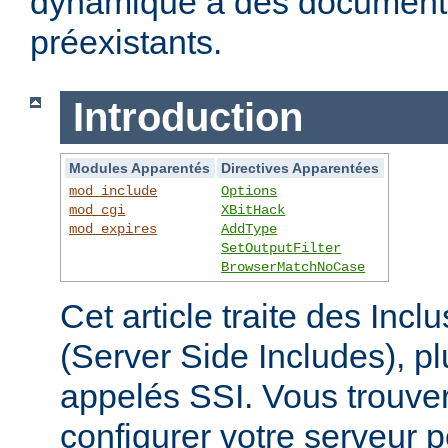
dynamique à des documen
préexistants.
Introduction
Modules Apparentés
Directives Apparentées
mod_include
Options
mod_cgi
XBitHack
mod_expires
AddType
SetOutputFilter
BrowserMatchNoCase
Cet article traite des Inc
(Server Side Includes),
appelés SSI. Vous trouver
configurer votre serveur p