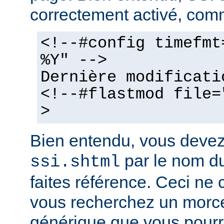
correctement activé, comm
<!--#config timefmt
%Y" -->
Dernière modificati
<!--#flastmod file=
>
Bien entendu, vous deve
par le nom du
ssi.shtml
faites référence. Ceci ne 
vous recherchez un morc
générique que vous pourr