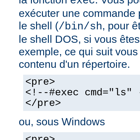
exec
exécuter une commande pa
le shell (
, pour ê
/bin/sh
le shell DOS, si vous ête
exemple, ce qui suit vous 
contenu d'un répertoire.
<pre>
<!--#exec cmd="ls" 
</pre>
ou, sous Windows
<pre>