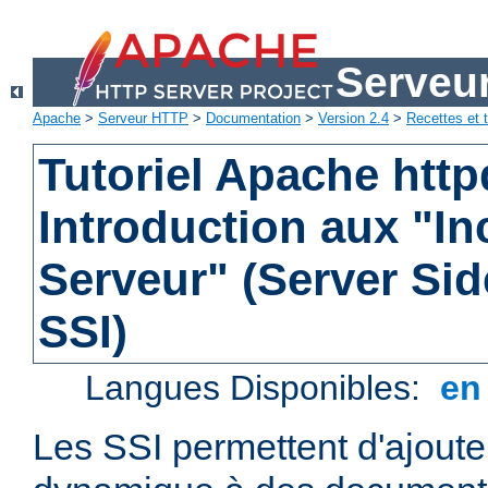
Serveu
Apache
>
Serveur HTTP
>
Documentation
>
Version 2.4
>
Recettes et t
Tutoriel Apache http
Introduction aux "In
Serveur" (Server Sid
SSI)
Langues Disponibles:
e
Les SSI permettent d'ajout