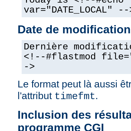
Today is <!--#echo
var="DATE_LOCAL" --
Date de modification
Dernière modificati
<!--#flastmod file=
->
Le format peut là aussi êt
l'attribut
.
timefmt
Inclusion des résult
programme CGI