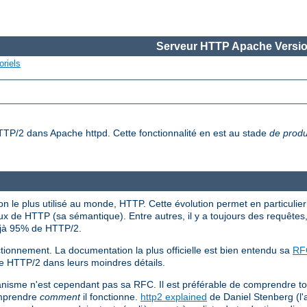
Serveur HTTP Apache Versio
oriels
HTTP/2 dans Apache httpd. Cette fonctionnalité en est au stade
de produ
 le plus utilisé au monde, HTTP. Cette évolution permet en particulier 
x de HTTP (sa sémantique). Entre autres, il y a toujours des requêtes
éjà 95% de HTTP/2.
tionnement. La documentation la plus officielle est bien entendu sa
RF
de HTTP/2 dans leurs moindres détails.
anisme n'est cependant pas sa RFC. Il est préférable de comprendre t
omprendre
comment
il fonctionne.
http2 explained
de Daniel Stenberg (l