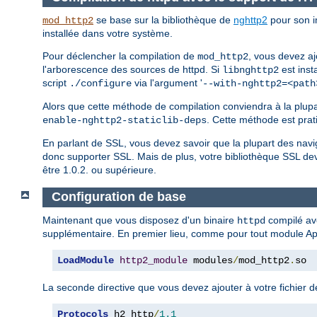
se base sur la bibliothèque de
nghttp2
pour son i
mod_http2
installée dans votre système.
Pour déclencher la compilation de
, vous devez aj
mod_http2
l'arborescence des sources de httpd. Si
est inst
libnghttp2
script
via l'argument '
./configure
--with-nghttp2=<path
Alors que cette méthode de compilation conviendra à la plupar
. Cette méthode est prat
enable-nghttp2-staticlib-deps
En parlant de SSL, vous devez savoir que la plupart des n
donc supporter SSL. Mais de plus, votre bibliothèque SSL de
être 1.0.2. ou supérieure.
Configuration de base
Maintenant que vous disposez d'un binaire
compilé av
httpd
supplémentaire. En premier lieu, comme pour tout module Ap
LoadModule
http2_module
 modules
/
mod_http2
.
so
La seconde directive que vous devez ajouter à votre fichier d
Protocols
 h2 http
/
1.1