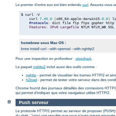
Le premier d'entre eux est bien entendu
curl
. Assurez-vous a
$ curl 
-
V

    curl 
7.45
.
0
(
x86_64-apple-darwin15
.
0.0
)
 l
Protocols
:
 dict file ftp ftps gopher http
Features
:
IPv6
Largefile
 NTLM NTLM_WB SSL
homebrew sous Mac OS :
brew install curl --with-openssl --with-nghttp2
Pour une inspection en profondeur :
wireshark
.
Le paquet
nghttp2
inclut aussi des outils comme :
nghttp
- permet de visualiser les trames HTTP/2 et ains
h2load
- permet de tester votre serveur dans des cond
Chrome fournit des journaux détaillés des connexions HTTP/
qui permet d'indiquer que votre navigateur utilise HTTP/2.
Push serveur
Le protocole HTTP/2 permet au serveur de proposer (PUSH) d
du style : "voici une requête que vous n'avez jamais envoyée,