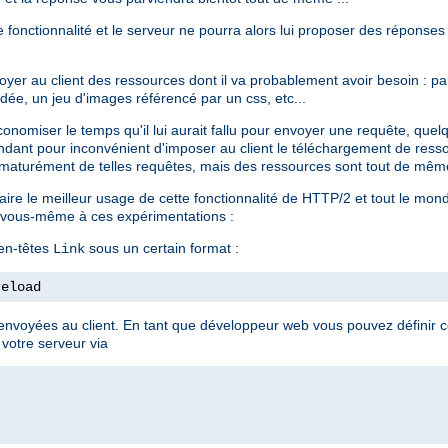
te fonctionnalité et le serveur ne pourra alors lui proposer des réponses
voyer au client des ressources dont il va probablement avoir besoin : 
dée, un jeu d'images référencé par un css, etc...
conomiser le temps qu'il lui aurait fallu pour envoyer une requête, que
ndant pour inconvénient d'imposer au client le téléchargement de resso
aturément de telles requêtes, mais des ressources sont tout de même
 faire le meilleur usage de cette fonctionnalité de HTTP/2 et tout le mo
er vous-même à ces expérimentations :
 en-têtes
sous un certain format :
Link
reload
nvoyées au client. En tant que développeur web vous pouvez définir ce
 votre serveur via