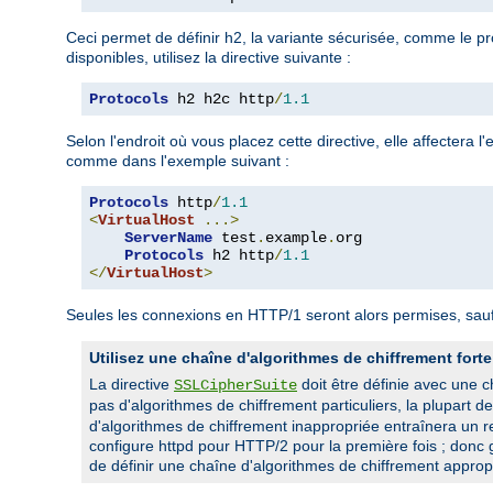
Ceci permet de définir h2, la variante sécurisée, comme le pr
disponibles, utilisez la directive suivante :
Protocols
 h2 h2c http
/
1.1
Selon l'endroit où vous placez cette directive, elle affectera
comme dans l'exemple suivant :
Protocols
 http
/
1.1
<
VirtualHost
...>
ServerName
 test
.
example
.
org

Protocols
 h2 http
/
1.1
</
VirtualHost
>
Seules les connexions en HTTP/1 seront alors permises, sauf 
Utilisez une chaîne d'algorithmes de chiffrement forte
La directive
doit être définie avec une 
SSLCipherSuite
pas d'algorithmes de chiffrement particuliers, la plupart d
d'algorithmes de chiffrement inappropriée entraînera un r
configure httpd pour HTTP/2 pour la première fois ; donc g
de définir une chaîne d'algorithmes de chiffrement appropr