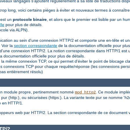
eaux langages s'ajoutent régulièrement à sa liste de traductions dispo
trop long, voici certains pièges à éviter et nouveaux termes à connaîtr
 est un
protocole binaire
, et alors que le premier est lisible par un hu
lle
pour plus de détails.
cole via ALPN).
nication au sein d'une connexion HTTP/2 et comporte une en-tête et u
 Voir la
section correspondante
de la documentation officielle pour plus
ein d'une connexion HTTP/2. La notion correspondante dans HTTP/1 es
a documentation officielle pour plus de détails.
la même connexion TCP, ce qui permet d'éviter le point de blocage cl
lles connexions TCP pour chaque requête/réponse (les connexions persi
pas entièrement résolu)
a un module propre, pertinemment nommé
. Ce module implém
mod_http2
pur (http:), ou sécurisées (https:). La variante texte pur se nomme '
h2
le en HTTP/1.
veloppeurs web par HTTP/2. La section correspondante de ce document
TP/2