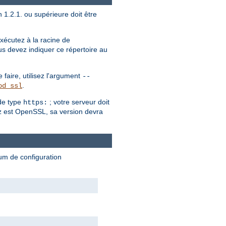
 1.2.1. ou supérieure doit être
écutez à la racine de
us devez indiquer ce répertoire au
faire, utilisez l'argument
--
.
od_ssl
de type
; votre serveur doit
https:
sez est OpenSSL, sa version devra
mum de configuration