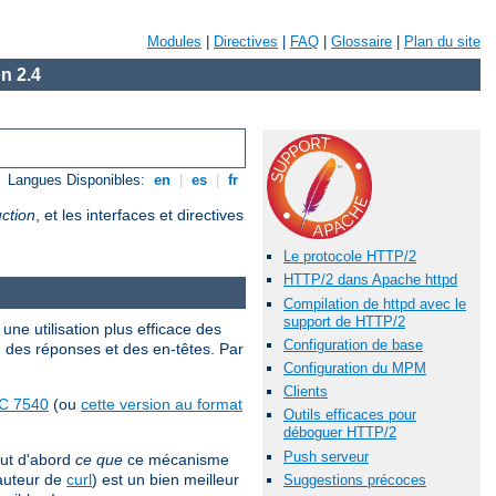
Modules
|
Directives
|
FAQ
|
Glossaire
|
Plan du site
n 2.4
Langues Disponibles:
en
|
es
|
fr
ction
, et les interfaces et directives
Le protocole HTTP/2
HTTP/2 dans Apache httpd
Compilation de httpd avec le
support de HTTP/2
une utilisation plus efficace des
Configuration de base
, des réponses et des en-têtes. Par
Configuration du MPM
Clients
C 7540
(ou
cette version au format
Outils efficaces pour
déboguer HTTP/2
Push serveur
out d'abord
ce que
ce mécanisme
'auteur de
curl
) est un bien meilleur
Suggestions précoces