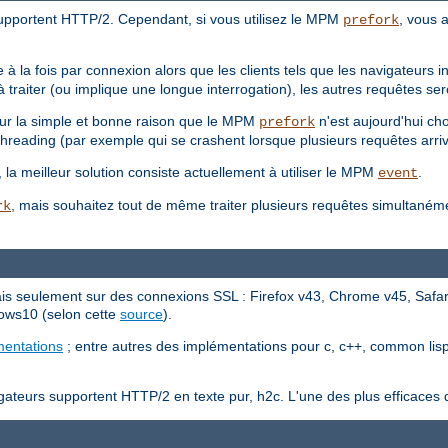
upportent HTTP/2. Cependant, si vous utilisez le MPM
, vous a
prefork
 à la fois par connexion alors que les clients tels que les navigateurs
traiter (ou implique une longue interrogation), les autres requêtes ser
our la simple et bonne raison que le MPM
n'est aujourd'hui ch
prefork
threading (par exemple qui se crashent lorsque plusieurs requêtes arriv
t, la meilleur solution consiste actuellement à utiliser le MPM
.
event
, mais souhaitez tout de même traiter plusieurs requêtes simultaném
rk
s seulement sur des connexions SSL : Firefox v43, Chrome v45, Safari
ows10 (selon cette
source
).
mentations
; entre autres des implémentations pour c, c++, common lisp, 
teurs supportent HTTP/2 en texte pur, h2c. L'une des plus efficaces d