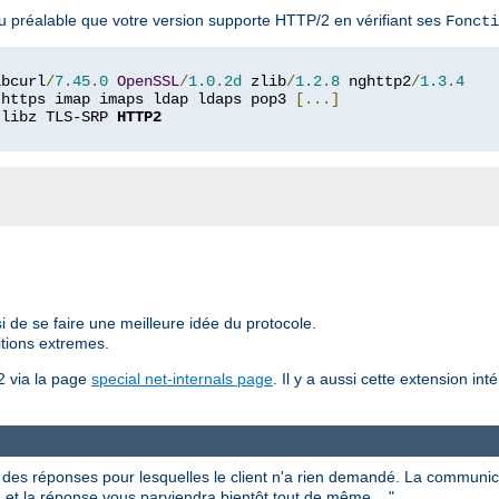
u préalable que votre version supporte HTTP/2 en vérifiant ses
Foncti
ibcurl
/
7.45
.
0
OpenSSL
/
1.0
.
2d
 zlib
/
1.2
.
8
 nghttp2
/
1.3
.
4
 https imap imaps ldap ldaps pop3 
[...]
 libz TLS-SRP 
HTTP2
i de se faire une meilleure idée du protocole.
itions extremes.
2 via la page
special net-internals page
. Il y a aussi cette extension in
es réponses pour lesquelles le client n'a rien demandé. La communic
 et la réponse vous parviendra bientôt tout de même ..."