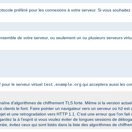
otocole préféré pour les connexions à votre serveur. Si vous souhaitez 
 l'ensemble de votre serveur, ou seulement un ou plusieurs serveurs virt
pour le serveur virtuel
qui acceptera aussi les c
test.example.org
chaîne d'algorithmes de chiffrement TLS forte. Même si la version actue
es clients le font. Faire pointer un navigateur vers un serveur où
est 
h2
ejet et une retrogradation vers HTTP 1.1. C'est une erreur que l'on fai
ardez la à l'esprit si vous voulez éviter de longues sessions de déboga
iée, évitez ceux qui sont listés dans la
liste des algorithmes de chiffr