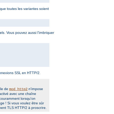
que toutes les variantes soient
uels. Vous pouvez aussi l'imbriquer
onnexions SSL en HTTP/2.
lle de
n'impose
mod_http2
activé avec une chaîne
t couramment lorsqu'on
ge ! Si vous voulez être sûr
ement TLS HTTP/2 à proscrire.