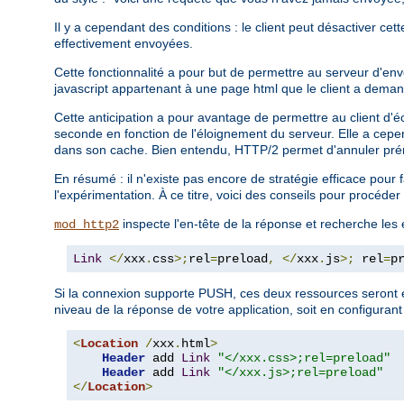
Il y a cependant des conditions : le client peut désactiver cet
effectivement envoyées.
Cette fonctionnalité a pour but de permettre au serveur d'en
javascript appartenant à une page html que le client a deman
Cette anticipation a pour avantage de permettre au client d'é
seconde en fonction de l'éloignement du serveur. Elle a cepe
dans son cache. Bien entendu, HTTP/2 permet d'annuler prém
En résumé : il n'existe pas encore de stratégie efficace pour
l'expérimentation. À ce titre, voici des conseils pour procéd
inspecte l'en-tête de la réponse et recherche les
mod_http2
Link
</
xxx
.
css
>;
rel
=
preload
,
</
xxx
.
js
>;
 rel
=
p
Si la connexion supporte PUSH, ces deux ressources seront e
niveau de la réponse de votre application, soit en configurant
<
Location
/
xxx
.
html
>
Header
 add 
Link
"</xxx.css>;rel=preload"
Header
 add 
Link
"</xxx.js>;rel=preload"
</
Location
>