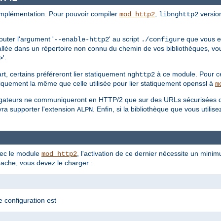
mplémentation. Pour pouvoir compiler
,
version
mod_http2
libnghttp2
outer l'argument '
' au script
que vous ex
--enable-http2
./configure
allée dans un répertoire non connu du chemin de vos bibliothèques, vo
'.
>
t, certains préféreront lier statiquement
à ce module. Pour ce 
nghttp2
iquement la même que celle utilisée pour lier statiquement openssl à
m
avigateurs ne communiqueront en HTTP/2 que sur des URLs sécurisées 
vra supporter l'extension
. Enfin, si la bibliothèque que vous utili
ALPN
ec le module
, l'activation de ce dernier nécessite un mini
mod_http2
ache, vous devez le charger :
e configuration est