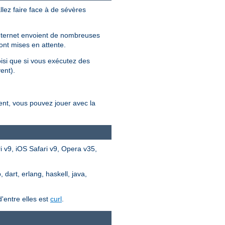
llez faire face à de sévères
 internet envoient de nombreuses
ont mises en attente.
oisi que si vous exécutez des
ent).
ent, vous pouvez jouer avec la
 v9, iOS Safari v9, Opera v35,
dart, erlang, haskell, java,
'entre elles est
curl
.