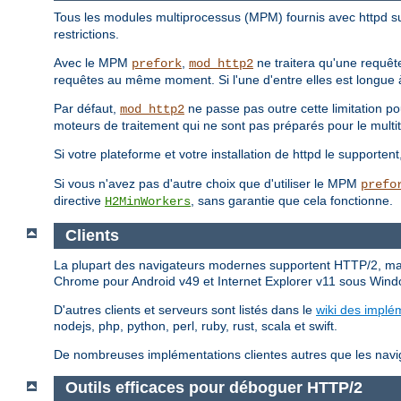
Tous les modules multiprocessus (MPM) fournis avec httpd s
restrictions.
Avec le MPM
,
ne traitera qu'une requête
prefork
mod_http2
requêtes au même moment. Si l'une d'entre elles est longue à 
Par défaut,
ne passe pas outre cette limitation p
mod_http2
moteurs de traitement qui ne sont pas préparés pour le multi
Si votre plateforme et votre installation de httpd le supporten
Si vous n'avez pas d'autre choix que d'utiliser le MPM
prefo
directive
, sans garantie que cela fonctionne.
H2MinWorkers
Clients
La plupart des navigateurs modernes supportent HTTP/2, mai
Chrome pour Android v49 et Internet Explorer v11 sous Wind
D'autres clients et serveurs sont listés dans le
wiki des implé
nodejs, php, python, perl, ruby, rust, scala et swift.
De nombreuses implémentations clientes autres que les naviga
Outils efficaces pour déboguer HTTP/2