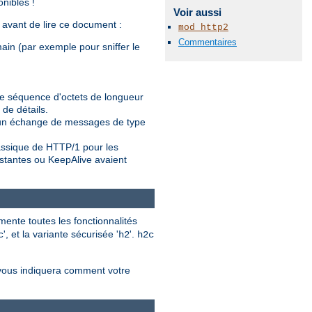
nibles !
Voir aussi
e avant de lire ce document :
mod_http2
Commentaires
main (par exemple pour sniffer le
ne séquence d'octets de longueur
 de détails.
t un échange de messages de type
assique de HTTP/1 pour les
stantes ou KeepAlive avaient
ente toutes les fonctionnalités
', et la variante sécurisée '
'.
c
h2
h2c
 vous indiquera comment votre