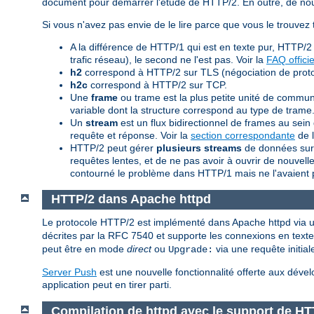
document pour démarrer l'étude de HTTP/2. En outre, de nouv
Si vous n'avez pas envie de le lire parce que vous le trouvez 
A la différence de HTTP/1 qui est en texte pur, HTTP/2
trafic réseau), le second ne l'est pas. Voir la
FAQ officie
h2
correspond à HTTP/2 sur TLS (négociation de proto
h2c
correspond à HTTP/2 sur TCP.
Une
frame
ou trame est la plus petite unité de commu
variable dont la structure correspond au type de trame.
Un
stream
est un flux bidirectionnel de frames au s
requête et réponse. Voir la
section correspondante
de l
HTTP/2 peut gérer
plusieurs streams
de données sur 
requêtes lentes, et de ne pas avoir à ouvrir de nouve
contourné le problème dans HTTP/1 mais ne l'avaient 
HTTP/2 dans Apache httpd
Le protocole HTTP/2 est implémenté dans Apache httpd vi
décrites par la RFC 7540 et supporte les connexions en texte 
peut être en mode
direct
ou
via une requête initia
Upgrade:
Server Push
est une nouvelle fonctionnalité offerte aux dé
application peut en tirer parti.
Compilation de httpd avec le support de HT