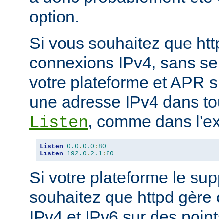
option.
Si vous souhaitez que ht
connexions IPv4, sans se
votre plateforme et APR s
une adresse IPv4 dans tou
, comme dans l'ex
Listen
Listen
0.0
.
0.0
:
80
Listen
192.0
.
2.1
:
80
Si votre plateforme le sup
souhaitez que httpd gère
IPv4 et IPv6 sur des poin