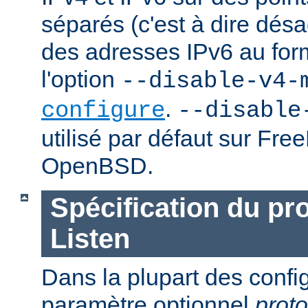
séparés (c'est à dire désac
des adresses IPv6 au forma
l'option
--disable-v4-
.
configure
--disable
utilisé par défaut sur Fr
OpenBSD.
Spécification du pr
Listen
Dans la plupart des confi
paramètre optionnel
proto